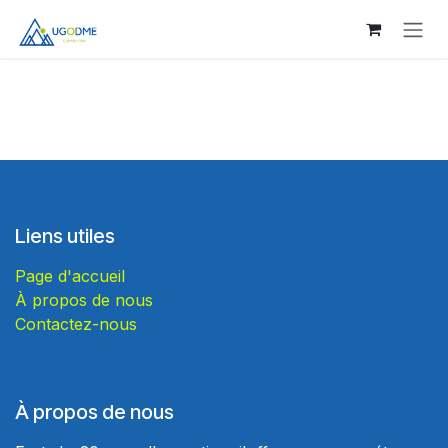
Se rendre au contenu
Liens utiles
Page d'accueil
À propos de nous
Contactez-nous
À propos de nous